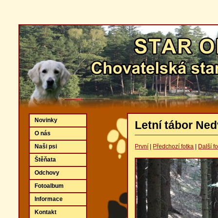
Novinky
Letní tábor Ne
O nás
Naši psi
První
|
Předchozí fotka
|
Další f
Štěňata
Odchovy
Fotoalbum
Informace
Kontakt