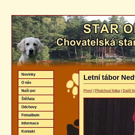
Novinky
Letní tábor Ne
O nás
Naši psi
První
|
Předchozí fotka
|
Další f
Štěňata
Odchovy
Fotoalbum
Informace
Kontakt