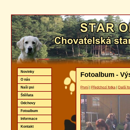
Novinky
Fotoalbum - Vý
O nás
Naši psi
První
|
Předchozí fotka
|
Další f
Štěňata
Odchovy
Fotoalbum
Informace
Kontakt