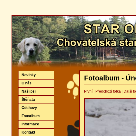
Novinky
Fotoalbum - Ún
O nás
Naši psi
První
|
Předchozí fotka
|
Další f
Štěňata
Odchovy
Fotoalbum
Informace
Kontakt