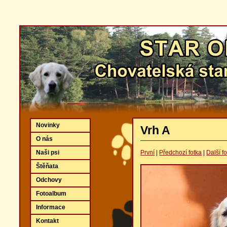
Novinky
Vrh A
O nás
Naši psi
První
|
Předchozí fotka
|
Další f
Štěňata
Odchovy
Fotoalbum
Informace
Kontakt