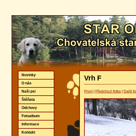
Novinky
Vrh F
O nás
Naši psi
První
|
Předchozí fotka
|
Další f
Štěňata
Odchovy
Fotoalbum
Informace
Kontakt