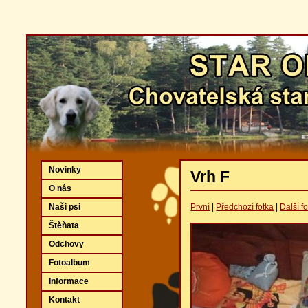
Novinky
Vrh F
O nás
Naši psi
První
|
Předchozí fotka
|
Další f
Štěňata
Odchovy
Fotoalbum
Informace
Kontakt